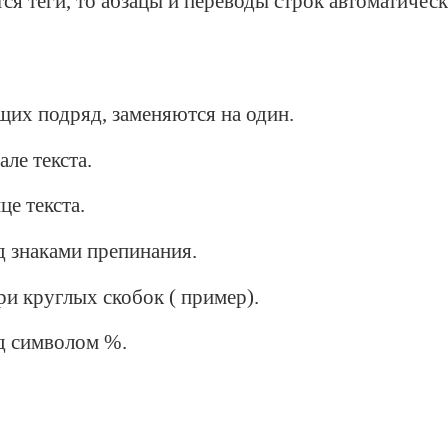
ся теги, то абзацы и переводы строк автоматическ
их подряд, заменяются на один.
ле текста.
е текста.
 знаками препинания.
и круглых скобок ( пример).
д символом %.