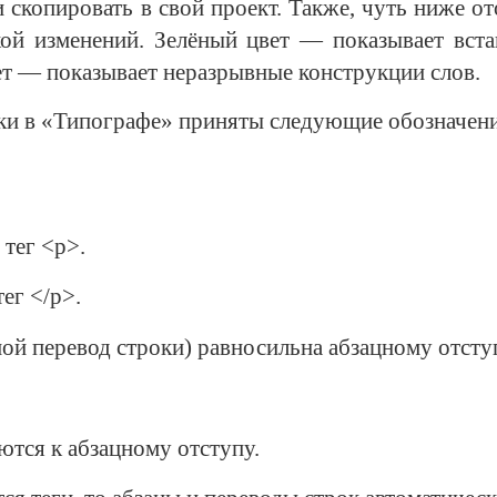
и скопировать
в свой
проект. Также, чуть ниже о
кой
изменений. Зелёный
цвет —
показывает вста
ет —
показывает неразрывные конструкции слов.
тки в «Типографе» приняты следующие обозначени
 тег <p>.
ег </p>.
ой перевод строки) равносильна абзацному отсту
ются к абзацному отступу.