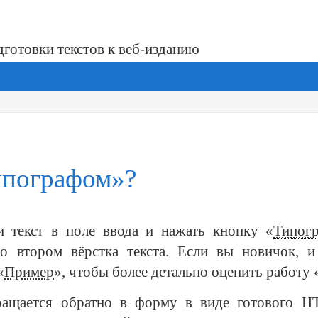
дготовки текстов
к веб-изданию
ипографом»?
и текст
в поле
ввода
и нажать
кнопку «
Типог
во втором
вёрстка текста. Если
вы новичок
,
и
«
Пример
», чтобы более детально оценить работу
вращается обратно
в форму
в виде
готового
H