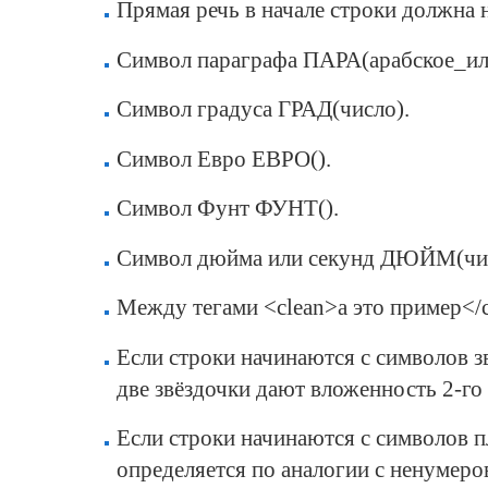
Прямая речь в начале строки должна н
Cимвол параграфа ПАРА(арабское_ил
Cимвол градуса ГРАД(число).
Cимвол Евро ЕВРО().
Cимвол Фунт ФУНТ().
Cимвол дюйма или секунд ДЮЙМ(чис
Между тегами <clean>а это пример</c
Если строки начинаются с символов з
две звёздочки дают вложенность 2-го 
Если строки начинаются с символов п
определяется по аналогии с ненумер