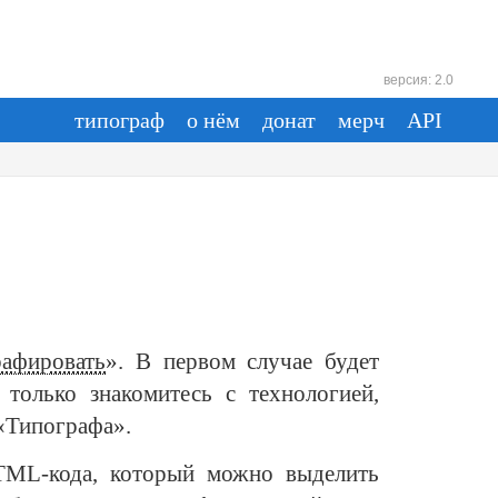
версия: 2.0
типограф
о нём
донат
мерч
API
рафировать
».
В первом
случае будет
 только
знакомитесь
с технологией
,
 «Типографа».
TML-кода
, который можно выделить