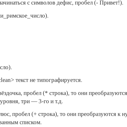
ачинаться с символов дефис, пробел (- Привет!).
и_римское_число).
ло).
lean> текст не типографируется.
вёздочка, пробел (* строка), то они преобразуютс
уровня, три — 3-го и т.д.
люс, пробел (+ строка), то они преобразуются к
ованным списком.